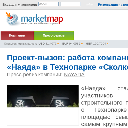
Вход для участников:
Регистрация на по
Компании
Пресс-релизы
Курсы основных валют:
USD
81.4077
EUR
94.0585
GBP
109.7294
Проект-вызов: работа компан
«Наяда» в Технопарке «Сколк
Пресс-релиз компании:
NAYADA
«Наяда» ст
участников
строительного п
о Технопарке
площадью свы
самым крупным