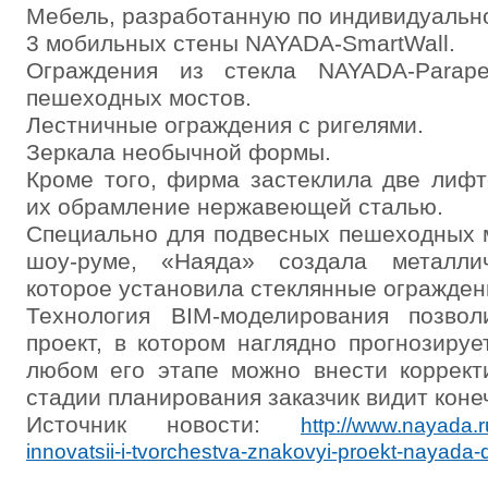
Мебель, разработанную по индивидуально
3 мобильных стены NAYADA-SmartWall.
Ограждения из стекла NAYADA-Parape
пешеходных мостов.
Лестничные ограждения с ригелями.
Зеркала необычной формы.
Кроме того, фирма застеклила две лиф
их обрамление нержавеющей сталью.
Специально для подвесных пешеходных 
шоу-руме, «Наяда» создала металли
которое установила стеклянные огражден
Технология BIM-моделирования позво
проект, в котором наглядно прогнозируе
любом его этапе можно внести коррект
стадии планирования заказчик видит коне
Источник новости:
http://www.nayada.r
innovatsii-i-tvorchestva-znakovyi-proekt-nayada