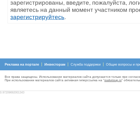
зарегистрированы, введите, пожалуйста, лог
являетесь на данный момент участником прое
зарегистрируйтесь
.
Реклама на портале
Инвесторам
Служба поддержки
Общие вопросы и пр
Все права защищены. Использование материалов сайта допускается только при согласо
При использовании материалов сайта активная гиперсcылка на "
marketmap.ru
" обязатель
0.97209692001343