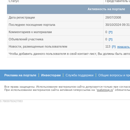
Статус
Представитель-
Активность на портале
Дата регистрации
28/07/2008
Последнее посещение портала
30/10/2024 09:31
Комментариев к материалам
0
[?]
Объявлений участника
0
[?]
Новости, размещенные пользователем
113
показать
[?]
Чтобы добавить данного пользователя в свой контакт-лист, Вы должны быть авт
Реклама на портале
Инвесторам
Служба поддержки
Общие вопросы и пр
Все права защищены. Использование материалов сайта допускается только при согласо
При использовании материалов сайта активная гиперсcылка на "
marketmap.ru
" обязатель
0.76830792427063