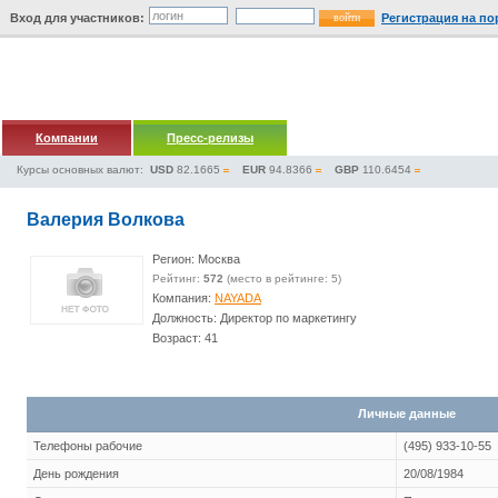
Вход для участников:
Регистрация на по
Компании
Пресс-релизы
Курсы основных валют:
USD
82.1665
EUR
94.8366
GBP
110.6454
Валерия Волкова
Регион: Москва
Рейтинг:
572
(место в рейтинге: 5)
Компания:
NAYADA
Должность: Директор по маркетингу
Возраст: 41
Личные данные
Телефоны рабочие
(495) 933-10-55
День рождения
20/08/1984