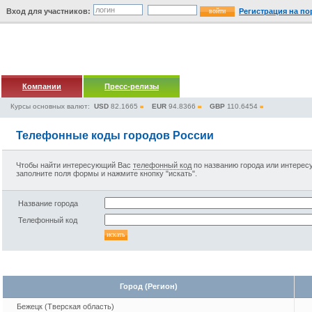
Вход для участников:
Регистрация на по
Компании
Пресс-релизы
Курсы основных валют:
USD
82.1665
EUR
94.8366
GBP
110.6454
Телефонные коды городов России
Чтобы найти интересующий Вас
телефонный код
по названию города или интере
заполните поля формы и нажмите кнопку "искать".
Название города
Телефонный код
Город (Регион)
Бежецк (Тверская область)