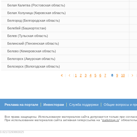
Белая Калитва (Ростовская область)
Белая Холуница (Кировская область)
Белгород (Белгородская область)
Белебей (Башкортостан)
Белев (Тульская область)
Белинский (Пензенская область)
Белово (Кемеровская область)
Белогорск (Амурская область)
Белозерск (Вологодская область)
|
|
1
2
3
4
5
6
7
8
9
10
|
Реклама на портале
Инвесторам
Служба поддержки
Общие вопросы и пр
Все права защищены. Использование материалов сайта допускается только при согласо
При использовании материалов сайта активная гиперсcылка на "
marketmap.ru
" обязатель
0.62172293663025