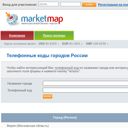
Вход для участников:
Регистрация на по
Компании
Пресс-релизы
Курсы основных валют:
USD
80.9293
EUR
93.1901
GBP
108.8256
Телефонные коды городов России
Чтобы найти интересующий Вас
телефонный код
по названию города или интере
заполните поля формы и нажмите кнопку "искать".
Название города
Телефонный код
Город (Регион)
Верея (Московская область)