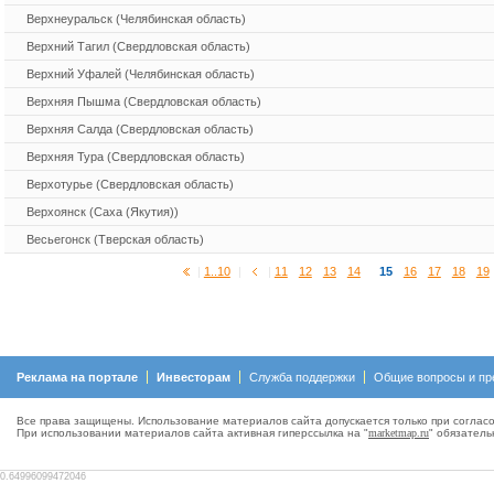
Верхнеуральск (Челябинская область)
Верхний Тагил (Свердловская область)
Верхний Уфалей (Челябинская область)
Верхняя Пышма (Свердловская область)
Верхняя Салда (Свердловская область)
Верхняя Тура (Свердловская область)
Верхотурье (Свердловская область)
Верхоянск (Саха (Якутия))
Весьегонск (Тверская область)
|
1..10
|
|
11
12
13
14
15
16
17
18
19
Реклама на портале
Инвесторам
Служба поддержки
Общие вопросы и пр
Все права защищены. Использование материалов сайта допускается только при согласо
При использовании материалов сайта активная гиперсcылка на "
marketmap.ru
" обязатель
0.64996099472046