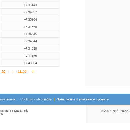
+7 35143
+7 34357
+7 35164
+7 34368
+7 34345
+7 34344
+7 34319
+7 41165
+7 48264
20
|
|
21..30
|
едложения
Сообщить об ошибке
Пригласить к участию в проекте
вании с редакцией.
© 2007-2026, "mark
на.