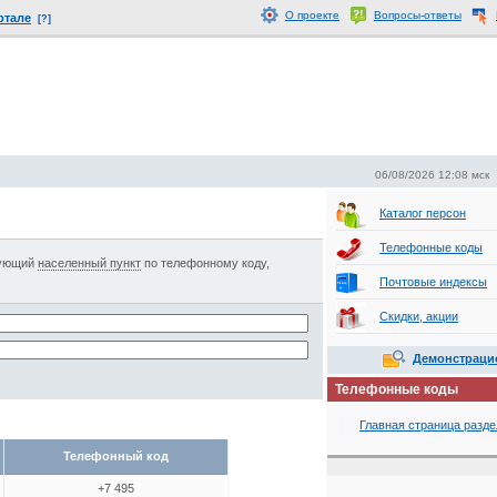
О проекте
Вопросы-ответы
ртале
[?]
06/08/2026 12:08 мск
Каталог персон
Телефонные коды
сующий
населенный пункт
по телефонному коду,
Почтовые индексы
Скидки, акции
Демонстраци
Телефонные коды
Главная страница разде
Телефонный код
+7 495