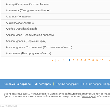
Алагир (Северная Осетия-Алания)
Алапаевск (Свердловская область)
Алатырь (Чувашия)
Алдан (Саха (Якутия))
Алейск (Алтайский край)
Александров (Владимирская область)
Александровск (Пермский край)
Александровск-Сахалинский (Сахалинская область)
Алексеевка (Белгородская область)
|
|
1
2
3
4
5
6
7
8
9
10
|
Реклама на портале
Инвесторам
Служба поддержки
Общие вопросы и пр
Все права защищены. Использование материалов сайта допускается только при согласо
При использовании материалов сайта активная гиперсcылка на "
marketmap.ru
" обязатель
0.747230052948