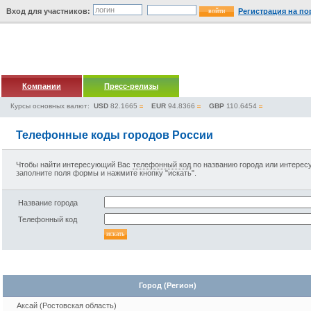
Вход для участников:
Регистрация на по
Компании
Пресс-релизы
Курсы основных валют:
USD
82.1665
EUR
94.8366
GBP
110.6454
Телефонные коды городов России
Чтобы найти интересующий Вас
телефонный код
по названию города или интере
заполните поля формы и нажмите кнопку "искать".
Название города
Телефонный код
Город (Регион)
Аксай (Ростовская область)