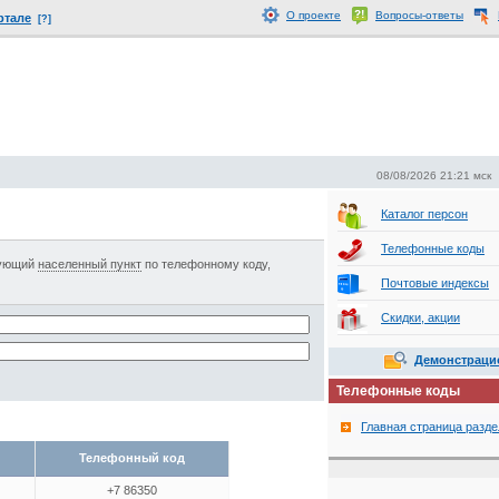
О проекте
Вопросы-ответы
ртале
[?]
08/08/2026 21:21 мск
Каталог персон
Телефонные коды
сующий
населенный пункт
по телефонному коду,
Почтовые индексы
Скидки, акции
Демонстраци
Телефонные коды
Главная страница разде
Телефонный код
+7 86350