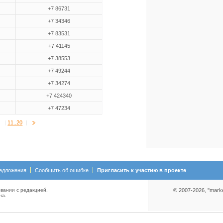
+7 86731
+7 34346
+7 83531
+7 41145
+7 38553
+7 49244
+7 34274
+7 424340
+7 47234
|
11..20
|
едложения
Сообщить об ошибке
Пригласить к участию в проекте
вании с редакцией.
© 2007-2026, "mark
на.