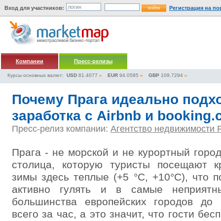
Вход для участников:
Регистрация на по
Компании
Пресс-релизы
Курсы основных валют:
USD
81.4077
EUR
94.0585
GBP
109.7294
Почему Прага идеально подх
заработка с Airbnb и booking
Пресс-релиз компании:
Агентство недвижимости R
Прага - не морской и не курортный горо
столица, которую туристы посещают к
зимы здесь теплые (+5 °C, +10°C), что 
активно гулять и в самые неприятн
большинства европейских городов до
всего за час, а это значит, что гости бе