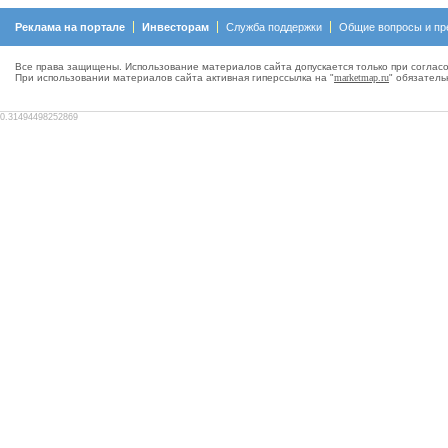
Реклама на портале
Инвесторам
Служба поддержки
Общие вопросы и пр
Все права защищены. Использование материалов сайта допускается только при согласо
При использовании материалов сайта активная гиперсcылка на "
marketmap.ru
" обязатель
0.31494498252869