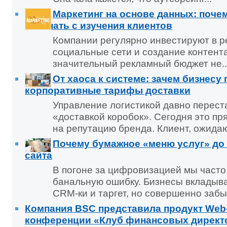
Маркетинг на основе данных: поче
начинать с изучения клиентов
Компании регулярно инвестируют в ре
социальные сети и создание контент
значительный рекламный бюджет не..
От хаоса к системе: зачем бизнесу
корпоративные тарифы доставки
Управление логистикой давно перест
«доставкой коробок». Сегодня это п
на репутацию бренда. Клиент, ожидаю
Почему бумажное «меню услуг» до 
сайта
В погоне за цифровизацией мы част
банальную ошибку. Бизнесы вкладыв
CRM-ки и таргет, но совершенно забы
Компания BSC представила продукт Web
конференции «Клуб финансовых директ