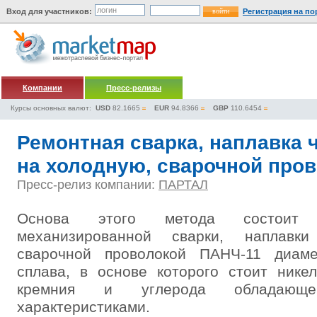
Вход для участников:
Регистрация на по
Компании
Пресс-релизы
Курсы основных валют:
USD
82.1665
EUR
94.8366
GBP
110.6454
Ремонтная сварка, наплавка 
на холодную, сварочной про
Пресс-релиз компании:
ПАРТАЛ
Основа этого метода состоит
механизированной сварки, наплавки
сварочной проволокой ПАНЧ-11 диам
сплава, в основе которого стоит нике
кремния и углерода обладающ
характеристиками.