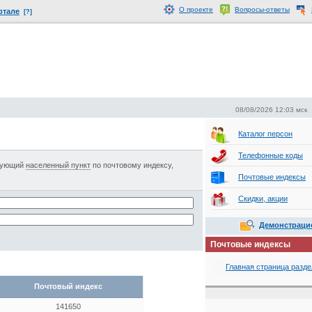
О проекте
Вопросы-ответы
ртале
[?]
08/08/2026 12:03 мск
Каталог персон
Телефонные коды
есующий
населенный пункт
по почтовому индексу,
Почтовые индексы
Скидки, акции
Демонстраци
Почтовые индексы
Главная страница разде
Почтовый индекс
141650