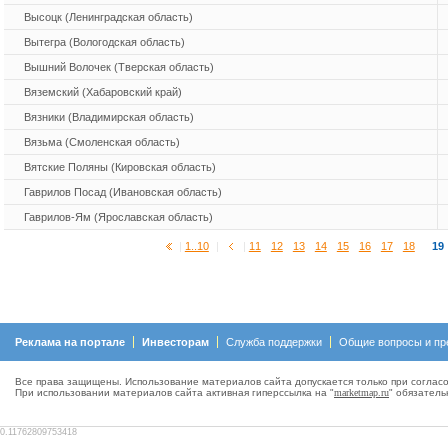
Высоцк (Ленинградская область)
Вытегра (Вологодская область)
Вышний Волочек (Тверская область)
Вяземский (Хабаровский край)
Вязники (Владимирская область)
Вязьма (Смоленская область)
Вятские Поляны (Кировская область)
Гаврилов Посад (Ивановская область)
Гаврилов-Ям (Ярославская область)
|
1..10
|
|
11
12
13
14
15
16
17
18
19
Реклама на портале
Инвесторам
Служба поддержки
Общие вопросы и пр
Все права защищены. Использование материалов сайта допускается только при согласо
При использовании материалов сайта активная гиперсcылка на "
marketmap.ru
" обязатель
0.11762809753418