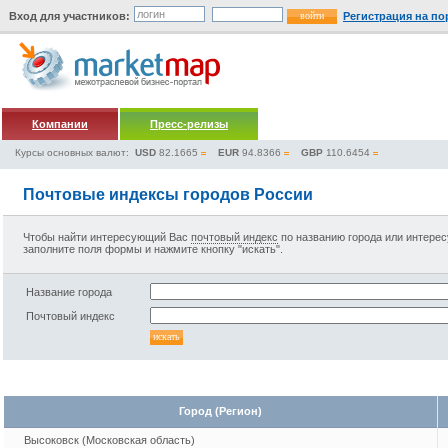
Вход для участников:
Регистрация на по
Компании
Пресс-релизы
Курсы основных валют:
USD
82.1665
EUR
94.8366
GBP
110.6454
Почтовые индексы городов России
Чтобы найти интересующий Вас
почтовый индекс
по названию города или интер
заполните поля формы и нажмите кнопку "искать".
Название города
Почтовый индекс
Город (Регион)
Высоковск (Московская область)