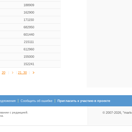
188909
162900
171150
682950
601440
215111
612960
155000
152241
20
|
|
21..30
|
едложения
Сообщить об ошибке
Пригласить к участию в проекте
вании с редакцией.
© 2007-2026, "mark
на.