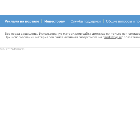
Реклама на портале
Инвесторам
Служба поддержки
Общие вопросы и пр
Все права защищены. Использование материалов сайта допускается только при согласо
При использовании материалов сайта активная гиперсcылка на "
marketmap.ru
" обязатель
0.84275794029236