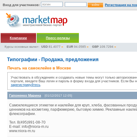
Вход для участников:
Регистрация на по
Компании
Пресс-релизы
Курсы основных валют:
USD
81.4077
EUR
94.0585
GBP
109.7294
Типографии - Продажа, предложения
Печать на самоклейке в Москве
Участвовать в обсуждениях и создавать новые темы могут только авторизован
портале, введите Ваш логин и пароль в форму входа для участников. Если Вы 
зарегистрируйтесь
.
Гапоненко Марина
[01/12/2017 12:05]
Самоклеящиеся этикетки и наклейки для круп, хлеба, фасованных продук
ценников на косметику, парфюмерию, бытовую химию. Рекламные наклей
флексографии.
Тел. 8(495)991-08-70
E-mail: info@niora-m.ru
www.niora-m.ru