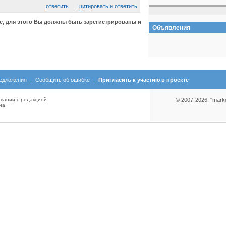
ответить
|
цитировать и ответить
е, для этого Вы должны быть зарегистрированы и
Объявления
едложения
Сообщить об ошибке
Пригласить к участию в проекте
вании с редакцией.
© 2007-2026, "mark
на.