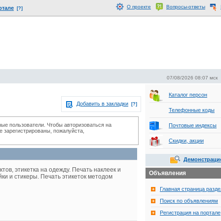
О проекте
Вопросы-ответы
ртале
[?]
07/08/2026 08:07 мск
Каталог персон
Добавить в закладки
[?]
Телефонные коды
ные пользователи. Чтобы авторизоваться на
Почтовые индексы
не зарегистрированы, пожалуйста,
Скидки, акции
Демонстраци
тов, этикетка на одежду. Печать наклеек и
Объявления
ки и стикеры. Печать этикеток методом
Главная страница разде
Поиск по объявлениям
Регистрация на портале