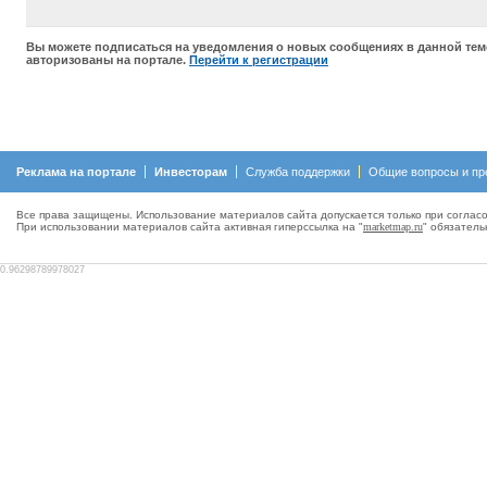
Вы можете подписаться на уведомления о новых сообщениях в данной тем
авторизованы на портале.
Перейти к регистрации
Реклама на портале
Инвесторам
Служба поддержки
Общие вопросы и пр
Все права защищены. Использование материалов сайта допускается только при согласо
При использовании материалов сайта активная гиперсcылка на "
marketmap.ru
" обязатель
0.96298789978027